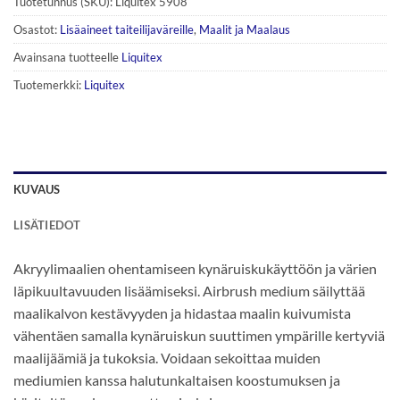
Tuotetunnus (SKU):
Liquitex 5908
Osastot:
Lisäaineet taiteilijaväreille
,
Maalit ja Maalaus
Avainsana tuotteelle
Liquitex
Tuotemerkki:
Liquitex
KUVAUS
LISÄTIEDOT
Akryylimaalien ohentamiseen kynäruiskukäyttöön ja värien
läpikuultavuuden lisäämiseksi. Airbrush medium säilyttää
maalikalvon kestävyyden ja hidastaa maalin kuivumista
vähentäen samalla kynäruiskun suuttimen ympärille kertyviä
maalijäämiä ja tukoksia. Voidaan sekoittaa muiden
mediumien kanssa halutunkaltaisen koostumuksen ja