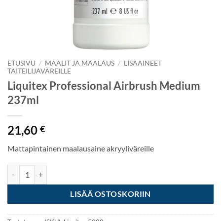
ETUSIVU
/
MAALIT JA MAALAUS
/
LISÄAINEET
TAITEILIJAVÄREILLE
Liquitex Professional Airbrush Medium
237ml
21,60
€
Mattapintainen maalausaine akryyliväreille
Liquitex Professional Airbrush Medium 237ml määrä
LISÄÄ OSTOSKORIIN