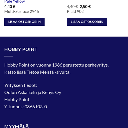
Pale Yellow
Alkuperäinen
Nykyinen
4,40
€
4,40
€
2,50
€
hinta
hinta
Multi-Surface 2946
Plaid 902
oli:
on:
4,40 €.
2,50 €.
LISÄÄ OSTOSKORIIN
LISÄÄ OSTOSKORIIN
HOBBY POINT
Hobby Point on vuonna 1986 perustettu perheyritys.
Katso lisää
Tietoa Meistä
-sivulta.
Yrityksen tiedot:
Oulun Askartelu ja Kehys Oy
Hobby Point
Y-tunnus: 0866103-0
MYYMÄLÄ