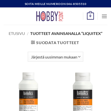
Skip
SOITA MEILLE NUMEROON 046-8505510
to
content
0
ETUSIVU
/
TUOTTEET AVAINSANALLA “LIQUITEX”
SUODATA TUOTTEET