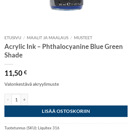
ETUSIVU
/
MAALIT JA MAALAUS
/
MUSTEET
Acrylic Ink – Phthalocyanine Blue Green
Shade
11,50
€
Valonkestävä akryylimuste
Acrylic Ink - Phthalocyanine Blue Green Shade määrä
LISÄÄ OSTOSKORIIN
Tuotetunnus (SKU):
Liquitex 316