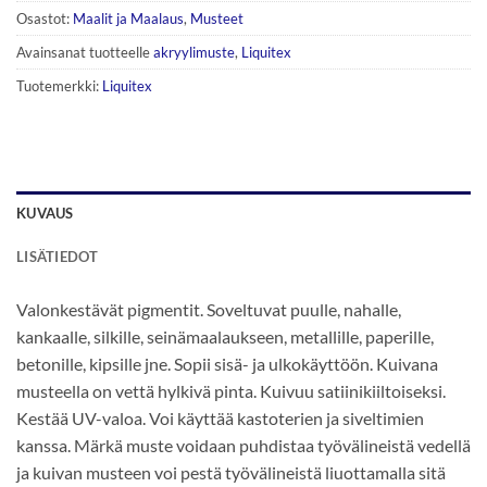
Osastot:
Maalit ja Maalaus
,
Musteet
Avainsanat tuotteelle
akryylimuste
,
Liquitex
Tuotemerkki:
Liquitex
KUVAUS
LISÄTIEDOT
Valonkestävät pigmentit. Soveltuvat puulle, nahalle,
kankaalle, silkille, seinämaalaukseen, metallille, paperille,
betonille, kipsille jne. Sopii sisä- ja ulkokäyttöön. Kuivana
musteella on vettä hylkivä pinta. Kuivuu satiinikiiltoiseksi.
Kestää UV-valoa. Voi käyttää kastoterien ja siveltimien
kanssa. Märkä muste voidaan puhdistaa työvälineistä vedellä
ja kuivan musteen voi pestä työvälineistä liuottamalla sitä