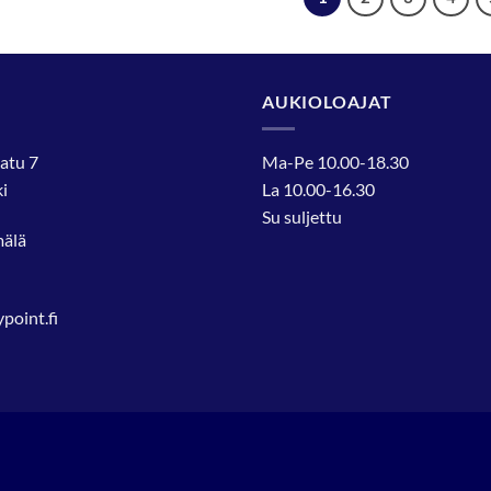
AUKIOLOAJAT
atu 7
Ma-Pe 10.00-18.30
i
La 10.00-16.30
Su suljettu
mälä
oint.fi