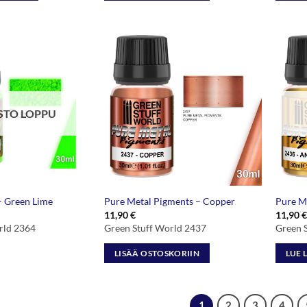
STO LOPPU
– Green Lime
Pure Metal Pigments – Copper
Pure M
11,90
€
11,90
€
rld 2364
Green Stuff World 2437
Green 
LISÄÄ OSTOSKORIIN
LUE 
1
2
3
4