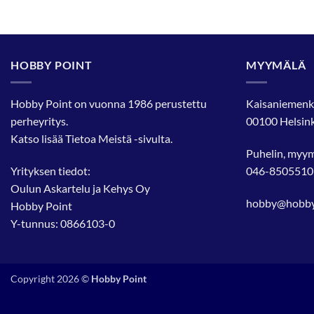
HOBBY POINT
MYYMÄLÄ
Hobby Point on vuonna 1986 perustettu
Kaisaniemenk
perheyritys.
00100 Helsink
Katso lisää
Tietoa Meistä
-sivulta.
Puhelin, myy
Yrityksen tiedot:
046-8505510
Oulun Askartelu ja Kehys Oy
hobby@hobbyp
Hobby Point
Y-tunnus: 0866103-0
Copyright 2026 ©
Hobby Point