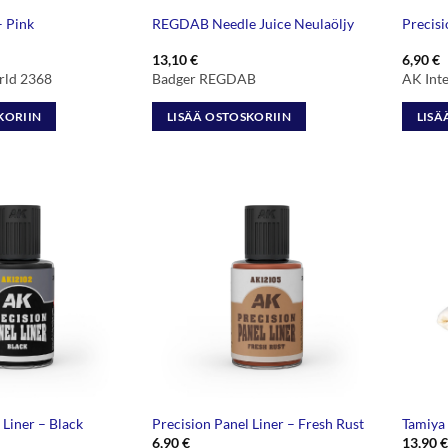
– Pink
REGDAB Needle Juice Neulaöljy
Precisi
13,10
€
6,90
€
rld 2368
Badger REGDAB
AK Int
KORIIN
LISÄÄ OSTOSKORIIN
LISÄ
 Liner – Black
Precision Panel Liner – Fresh Rust
Tamiya
6,90
€
13,90
€