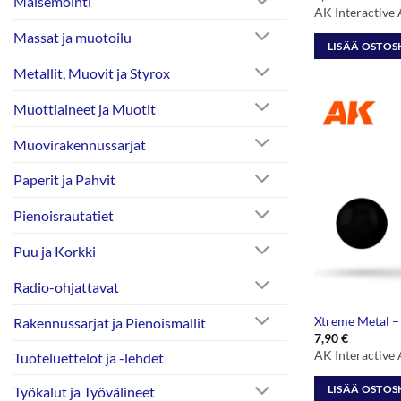
Maisemointi
AK Interactiv
Massat ja muotoilu
LISÄÄ OSTOS
Metallit, Muovit ja Styrox
Muottiaineet ja Muotit
Muovirakennussarjat
Paperit ja Pahvit
Pienoisrautatiet
Puu ja Korkki
Radio-ohjattavat
Xtreme Metal –
Rakennussarjat ja Pienoismallit
7,90
€
AK Interactive
Tuoteluettelot ja -lehdet
LISÄÄ OSTOS
Työkalut ja Työvälineet