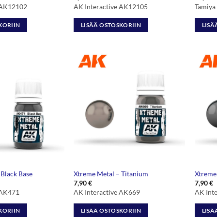
e AK12102
AK Interactive AK12105
Tamiya
KORIIN
LISÄÄ OSTOSKORIIN
LISÄ
 Black Base
Xtreme Metal – Titanium
Xtreme 
7,90
€
7,90
€
 AK471
AK Interactive AK669
AK Int
KORIIN
LISÄÄ OSTOSKORIIN
LISÄ