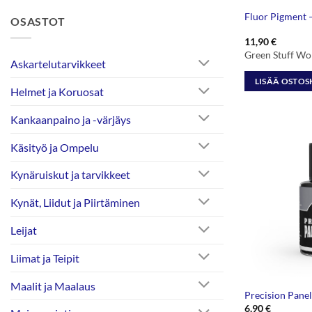
Fluor Pigment 
OSASTOT
11,90
€
Green Stuff Wo
Askartelutarvikkeet
LISÄÄ OSTOS
Helmet ja Koruosat
Kankaanpaino ja -värjäys
Käsityö ja Ompelu
Kynäruiskut ja tarvikkeet
Kynät, Liidut ja Piirtäminen
Leijat
Liimat ja Teipit
Maalit ja Maalaus
Precision Panel
6,90
€