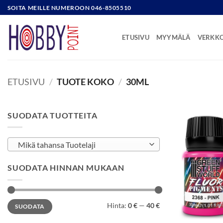
Skip
SOITA MEILLE NUMEROON 046-8505510
to
content
ETUSIVU
MYYMÄLÄ
VERKK
ETUSIVU
/
TUOTE KOKO
/
30ML
SUODATA TUOTTEITA
Mikä tahansa Tuotelaji
SUODATA HINNAN MUKAAN
Minimihinta
Maksimihinta
Hinta:
0 €
—
40 €
SUODATA