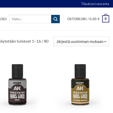
Tilauksesi seuranta
Etsi:
0
LOGI
OSTOSKORI /
0,00
€
Sorted
äytetään tulokset 1–16 / 80
by
latest