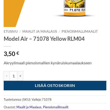
ETUSIVU
/
MAALIT JA MAALAUS
/
PIENOISMALLIMAALIT
Model Air – 71078 Yellow RLM04
3,50
€
Akryylimaali pienoismallien kynäruiskumaalaukseen
Model Air - 71078 Yellow RLM04 määrä
LISÄÄ OSTOSKORIIN
Tuotetunnus (SKU):
Vallejo 71078
Osastot:
Maalit ja Maalaus
,
Pienoismallimaalit