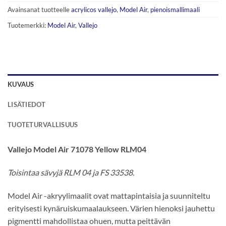
Avainsanat tuotteelle
acrylicos vallejo
,
Model Air
,
pienoismallimaali
Tuotemerkki:
Model Air
,
Vallejo
KUVAUS
LISÄTIEDOT
TUOTETURVALLISUUS
Vallejo Model Air 71078 Yellow RLM04
Toisintaa sävyjä RLM 04 ja FS 33538.
Model Air -akryylimaalit ovat mattapintaisia ja suunniteltu
erityisesti kynäruiskumaalaukseen. Värien hienoksi jauhettu
pigmentti mahdollistaa ohuen, mutta peittävän