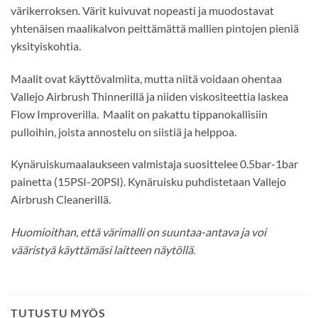
värikerroksen. Värit kuivuvat nopeasti ja muodostavat
yhtenäisen maalikalvon peittämättä mallien pintojen pieniä
yksityiskohtia.
Maalit ovat käyttövalmiita, mutta niitä voidaan ohentaa
Vallejo Airbrush Thinnerillä ja niiden viskositeettia laskea
Flow Improverilla. Maalit on pakattu tippanokallisiin
pulloihin, joista annostelu on siistiä ja helppoa.
Kynäruiskumaalaukseen valmistaja suosittelee 0.5bar-1bar
painetta (15PSI-20PSI). Kynäruisku puhdistetaan Vallejo
Airbrush Cleanerillä.
Huomioithan, että värimalli on suuntaa-antava ja voi
vääristyä käyttämäsi laitteen näytöllä.
TUTUSTU MYÖS