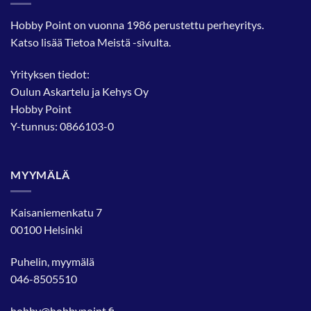
Hobby Point on vuonna 1986 perustettu perheyritys.
Katso lisää
Tietoa Meistä
-sivulta.
Yrityksen tiedot:
Oulun Askartelu ja Kehys Oy
Hobby Point
Y-tunnus: 0866103-0
MYYMÄLÄ
Kaisaniemenkatu 7
00100 Helsinki
Puhelin, myymälä
046-8505510
hobby@hobbypoint.fi