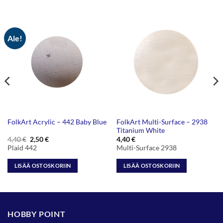
Ale!
FolkArt Multi-Surface – 2938
FolkArt Acrylic – 442 Baby Blue
Titanium White
Alkuperäinen
Nykyinen
4,40
€
2,50
€
4,40
€
hinta
hinta
Plaid 442
Multi-Surface 2938
oli:
on:
4,40 €.
2,50 €.
LISÄÄ OSTOSKORIIN
LISÄÄ OSTOSKORIIN
HOBBY POINT