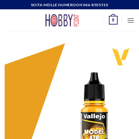
Skip
SOITA MEILLE NUMEROON 046-8505510
to
content
0