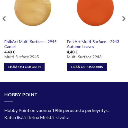
FolkArt Multi-Surface – 2945
FolkArt Multi-Surface – 2943
Camel
Autumn Leaves
4,40
€
4,40
€
Multi-Surface 2945
Multi-Surface 2943
LISÄÄ OSTOSKORIIN
LISÄÄ OSTOSKORIIN
HOBBY POINT
Hobby Point on vuonna 1986 perustettu perheyritys.
Katso lisää
Tietoa Meistä
-sivulta.