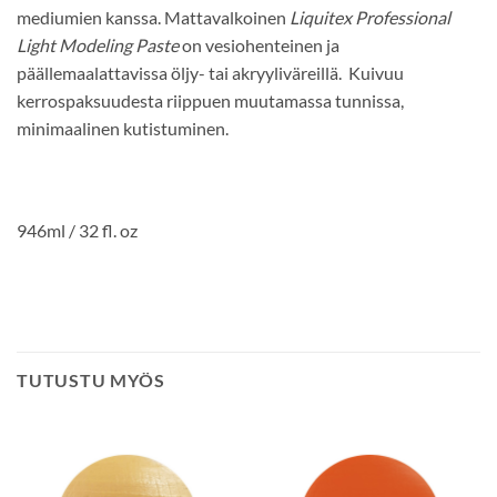
mediumien kanssa. Mattavalkoinen
Liquitex Professional
Light Modeling Paste
on vesiohenteinen ja
päällemaalattavissa öljy- tai akryyliväreillä. Kuivuu
kerrospaksuudesta riippuen muutamassa tunnissa,
minimaalinen kutistuminen.
946ml / 32 fl. oz
TUTUSTU MYÖS