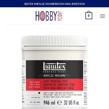
Skip
SOITA MEILLE NUMEROON 046-8505510
to
content
0