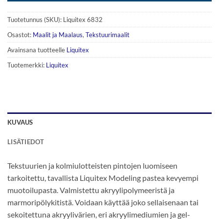
Tuotetunnus (SKU):
Liquitex 6832
Osastot:
Maalit ja Maalaus
,
Tekstuurimaalit
Avainsana tuotteelle
Liquitex
Tuotemerkki:
Liquitex
KUVAUS
LISÄTIEDOT
Tekstuurien ja kolmiulotteisten pintojen luomiseen
tarkoitettu, tavallista Liquitex Modeling pastea kevyempi
muotoilupasta. Valmistettu akryylipolymeeristä ja
marmoripölykitistä. Voidaan käyttää joko sellaisenaan tai
sekoitettuna akryylivärien, eri akryylimediumien ja gel-