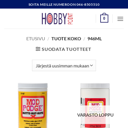
Skip
SOITA MEILLE NUMEROON 046-8505510
to
content
0
ETUSIVU
/
TUOTE KOKO
/
946ML
SUODATA TUOTTEET
VARASTO LOPPU