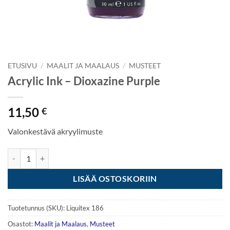
ETUSIVU
/
MAALIT JA MAALAUS
/
MUSTEET
Acrylic Ink – Dioxazine Purple
11,50
€
Valonkestävä akryylimuste
Acrylic Ink - Dioxazine Purple määrä
LISÄÄ OSTOSKORIIN
Tuotetunnus (SKU):
Liquitex 186
Osastot:
Maalit ja Maalaus
,
Musteet