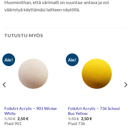
Huomioithan, että värimalli on suuntaa-antava ja voi
vääristyä käyttämäsi laitteen näytöllä.
TUTUSTU MYÖS
Ale!
Ale!
FolkArt Acrylic – 901 Wicker
FolkArt Acrylic – 736 School
White
Bus Yellow
Alkuperäinen
Nykyinen
Alkuperäinen
Nykyinen
4,40
€
2,50
€
4,40
€
2,50
€
hinta
hinta
hinta
hinta
Plaid 901
Plaid 736
oli:
on:
oli:
on:
4,40 €.
2,50 €.
4,40 €.
2,50 €.