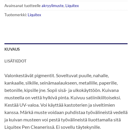
Avainsanat tuotteelle
akryylimuste
,
Liquitex
Tuotemerkki:
Liquitex
KUVAUS
LISÄTIEDOT
Valonkestävät pigmentit. Soveltuvat puulle, nahalle,
kankaalle, silkille, seinämaalaukseen, metallille, paperille,
betonille, kipsille jne. Sopii sisä- ja ulkokäyttöön. Kuivana
musteella on vettä hylkivä pinta. Kuivuu satiinikiiltoiseksi.
Kestää UV-valoa. Voi käyttää kastoterien ja siveltimien
kanssa. Märkä muste voidaan puhdistaa työvälineistä vedellä
ja kuivan musteen voi pestä työvälineistä liuottamalla sitä
Liquitex Pen Cleanerissä. Ei sovellu täytekynille.