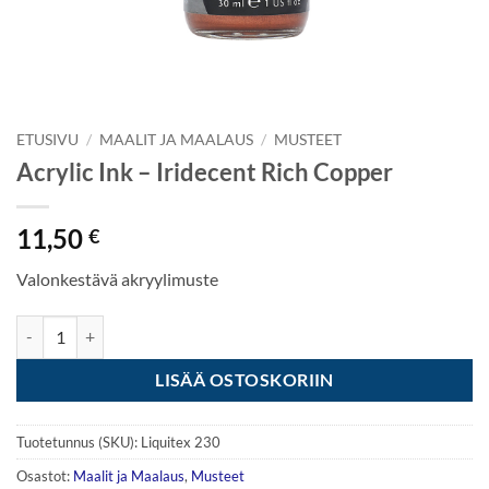
ETUSIVU
/
MAALIT JA MAALAUS
/
MUSTEET
Acrylic Ink – Iridecent Rich Copper
11,50
€
Valonkestävä akryylimuste
Acrylic Ink - Iridecent Rich Copper määrä
LISÄÄ OSTOSKORIIN
Tuotetunnus (SKU):
Liquitex 230
Osastot:
Maalit ja Maalaus
,
Musteet