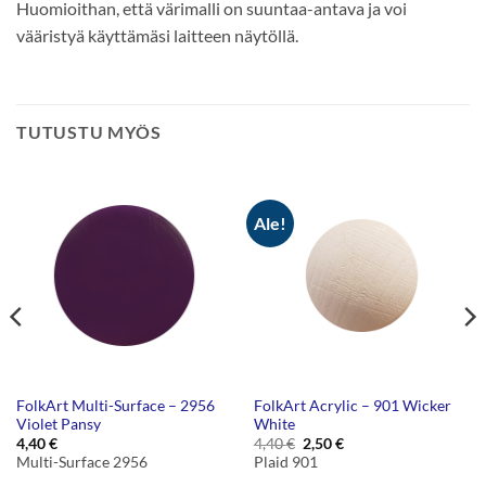
Huomioithan, että värimalli on suuntaa-antava ja voi
vääristyä käyttämäsi laitteen näytöllä.
TUTUSTU MYÖS
Ale!
FolkArt Multi-Surface – 2956
FolkArt Acrylic – 901 Wicker
Violet Pansy
White
Alkuperäinen
Nykyinen
4,40
€
4,40
€
2,50
€
hinta
hinta
Multi-Surface 2956
Plaid 901
oli:
on:
4,40 €.
2,50 €.