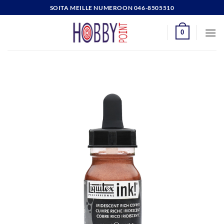
Skip
SOITA MEILLE NUMEROON 046-8505510
to
content
0