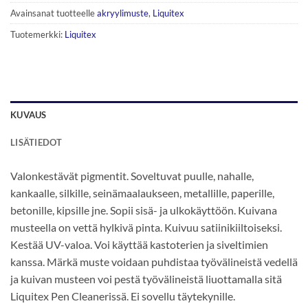
Avainsanat tuotteelle
akryylimuste
,
Liquitex
Tuotemerkki:
Liquitex
KUVAUS
LISÄTIEDOT
Valonkestävät pigmentit. Soveltuvat puulle, nahalle,
kankaalle, silkille, seinämaalaukseen, metallille, paperille,
betonille, kipsille jne. Sopii sisä- ja ulkokäyttöön. Kuivana
musteella on vettä hylkivä pinta. Kuivuu satiinikiiltoiseksi.
Kestää UV-valoa. Voi käyttää kastoterien ja siveltimien
kanssa. Märkä muste voidaan puhdistaa työvälineistä vedellä
ja kuivan musteen voi pestä työvälineistä liuottamalla sitä
Liquitex Pen Cleanerissä. Ei sovellu täytekynille.