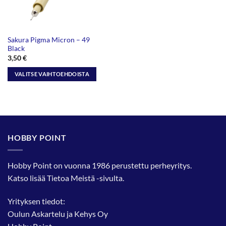
sivulla.
sivulla.
Sakura Pigma Micron – 49
Black
3,50
€
VALITSE VAIHTOEHDOISTA
Tällä
tuotteella
on
useampi
muunnelma.
HOBBY POINT
Voit
tehdä
valinnat
Hobby Point on vuonna 1986 perustettu perheyritys.
tuotteen
Katso lisää
Tietoa Meistä
-sivulta.
sivulla.
Yrityksen tiedot:
Oulun Askartelu ja Kehys Oy