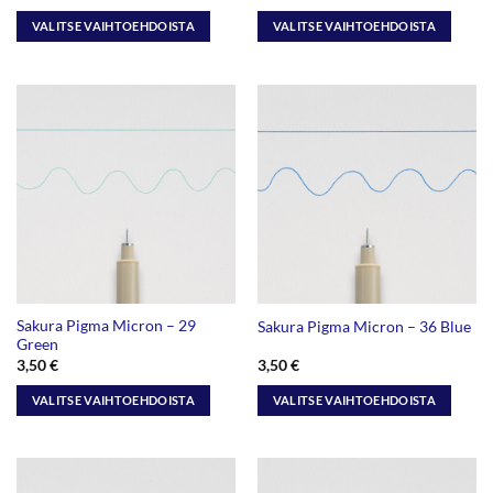
VALITSE VAIHTOEHDOISTA
VALITSE VAIHTOEHDOISTA
Tällä
Tällä
tuotteella
tuotteella
on
on
useampi
useampi
muunnelma.
muunnelma.
Voit
Voit
tehdä
tehdä
valinnat
valinnat
tuotteen
tuotteen
sivulla.
sivulla.
Sakura Pigma Micron – 29
Sakura Pigma Micron – 36 Blue
Green
3,50
€
3,50
€
VALITSE VAIHTOEHDOISTA
VALITSE VAIHTOEHDOISTA
Tällä
Tällä
tuotteella
tuotteella
on
on