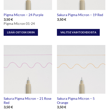
Pigma Micron – 24 Purple
Sakura Pigma Micron – 19 Red
3,50
€
3,50
€
Pigma Micron 01-24
LISÄÄ OSTOSKORIIN
VALITSE VAIHTOEHDOISTA
Tällä
tuotteella
on
useampi
muunnelma.
Voit
tehdä
valinnat
tuotteen
sivulla.
Sakura Pigma Micron – 21 Rose
Sakura Pigma Micron – 5
Red
Orange
3,50
€
3,50
€