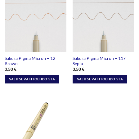
useampi
useampi
muunnelma.
muunnelma.
Voit
Voit
tehdä
tehdä
valinnat
valinnat
tuotteen
tuotteen
sivulla.
sivulla.
Sakura Pigma Micron – 12
Sakura Pigma Micron – 117
Brown
Sepia
3,50
€
3,50
€
VALITSE VAIHTOEHDOISTA
VALITSE VAIHTOEHDOISTA
Tällä
Tällä
tuotteella
tuotteella
on
on
useampi
useampi
muunnelma.
muunnelma.
Voit
Voit
tehdä
tehdä
valinnat
valinnat
tuotteen
tuotteen