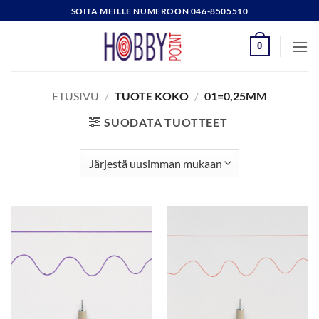
Skip
SOITA MEILLE NUMEROON 046-8505510
to
content
0
ETUSIVU
/
TUOTE KOKO
/
01=0,25MM
SUODATA TUOTTEET