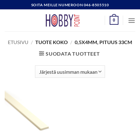
Skip
SOITA MEILLE NUMEROON 046-8505510
to
content
0
ETUSIVU
/
TUOTE KOKO
/
0,5X4MM, PITUUS 33CM
SUODATA TUOTTEET