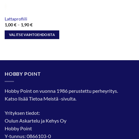
Lattaprofiili
Hintaluokka:
1,00
€
–
1,90
€
1,00 €
-
VALITSE VAIHTOEHDOISTA
1,90 €
Tällä
tuotteella
on
useampi
muunnelma.
HOBBY POINT
Voit
tehdä
valinnat
Hobby Point on vuonna 1986 perustettu perheyritys.
tuotteen
Katso lisää
Tietoa Meistä
-sivulta.
sivulla.
Yrityksen tiedot:
Oulun Askartelu ja Kehys Oy
Hobby Point
Y-tunnus: 0866103-0