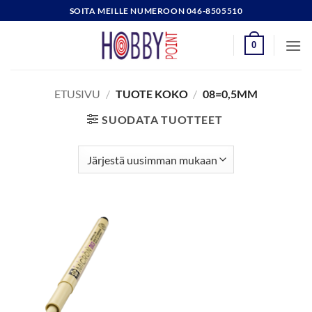
Skip
SOITA MEILLE NUMEROON 046-8505510
to
content
0
ETUSIVU
/
TUOTE KOKO
/
08=0,5MM
SUODATA TUOTTEET