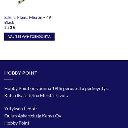
Sakura Pigma Micron – 49
Black
3,50
€
VALITSE VAIHTOEHDOISTA
Tällä
tuotteella
on
useampi
muunnelma.
HOBBY POINT
Voit
tehdä
valinnat
Hobby Point on vuonna 1986 perustettu perheyritys.
tuotteen
Katso lisää
Tietoa Meistä
-sivulta.
sivulla.
Yrityksen tiedot:
Oulun Askartelu ja Kehys Oy
Hobby Point