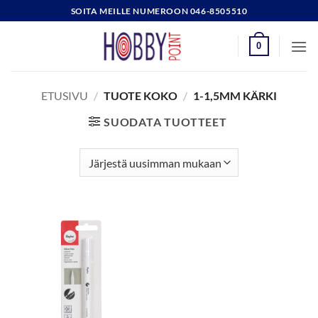
Skip
SOITA MEILLE NUMEROON 046-8505510
to
content
0
ETUSIVU
/
TUOTE KOKO
/
1-1,5MM KÄRKI
SUODATA TUOTTEET