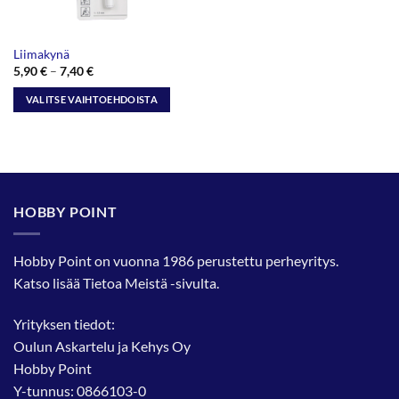
Liimakynä
Hintaluokka:
5,90
€
–
7,40
€
5,90 €
-
VALITSE VAIHTOEHDOISTA
7,40 €
Tällä
tuotteella
on
useampi
muunnelma.
HOBBY POINT
Voit
tehdä
valinnat
Hobby Point on vuonna 1986 perustettu perheyritys.
tuotteen
Katso lisää
Tietoa Meistä
-sivulta.
sivulla.
Yrityksen tiedot:
Oulun Askartelu ja Kehys Oy
Hobby Point
Y-tunnus: 0866103-0