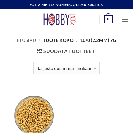
Skip
SOITA MEILLE NUMEROON 046-8505510
to
content
0
ETUSIVU
/
TUOTE KOKO
/
10/0 (2,2MM) 7G
SUODATA TUOTTEET