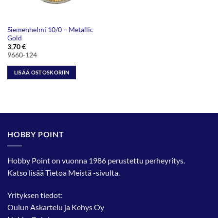
Siemenhelmi 10/0 – Metallic
Gold
3,70
€
9660-124
LISÄÄ OSTOSKORIIN
HOBBY POINT
Hobby Point on vuonna 1986 perustettu perheyritys.
Katso lisää
Tietoa Meistä
-sivulta.
Yrityksen tiedot:
Oulun Askartelu ja Kehys Oy