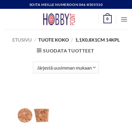
Skip
SOITA MEILLE NUMEROON 046-8505510
to
content
0
ETUSIVU
/
TUOTE KOKO
/
1,1X0,8X1CM 14KPL
SUODATA TUOTTEET