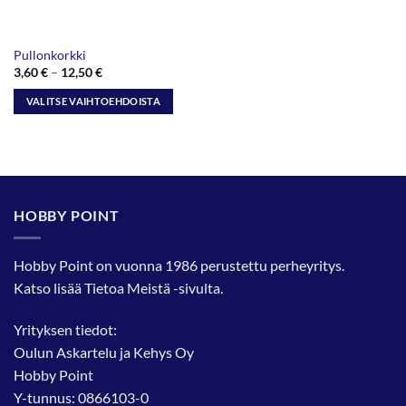
Pullonkorkki
Hintaluokka:
3,60
€
–
12,50
€
3,60 €
-
VALITSE VAIHTOEHDOISTA
12,50 €
Tällä
tuotteella
on
useampi
muunnelma.
HOBBY POINT
Voit
tehdä
valinnat
Hobby Point on vuonna 1986 perustettu perheyritys.
tuotteen
Katso lisää
Tietoa Meistä
-sivulta.
sivulla.
Yrityksen tiedot:
Oulun Askartelu ja Kehys Oy
Hobby Point
Y-tunnus: 0866103-0