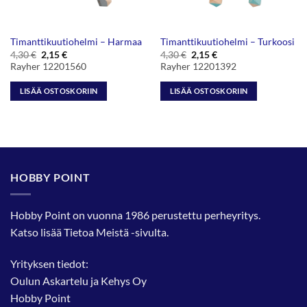
Timanttikuutiohelmi – Harmaa
Timanttikuutiohelmi – Turkoosi
Alkuperäinen
Nykyinen
Alkuperäinen
Nykyinen
4,30
€
2,15
€
4,30
€
2,15
€
hinta
hinta
hinta
hinta
Rayher 12201560
Rayher 12201392
oli:
on:
oli:
on:
4,30 €.
2,15 €.
4,30 €.
2,15 €.
LISÄÄ OSTOSKORIIN
LISÄÄ OSTOSKORIIN
HOBBY POINT
Hobby Point on vuonna 1986 perustettu perheyritys.
Katso lisää
Tietoa Meistä
-sivulta.
Yrityksen tiedot:
Oulun Askartelu ja Kehys Oy
Hobby Point