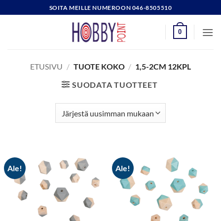
Skip
SOITA MEILLE NUMEROON 046-8505510
to
content
0
ETUSIVU
/
TUOTE KOKO
/
1,5-2CM 12KPL
SUODATA TUOTTEET
Ale!
Ale!