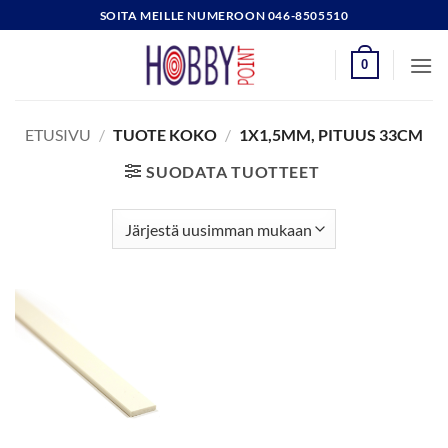
Skip
SOITA MEILLE NUMEROON 046-8505510
to
content
0
ETUSIVU
/
TUOTE KOKO
/
1X1,5MM, PITUUS 33CM
SUODATA TUOTTEET