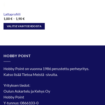
Lattaprofiili
Hintaluokka:
1,00
€
–
1,90
€
1,00 €
-
VALITSE VAIHTOEHDOISTA
1,90 €
Tällä
tuotteella
on
useampi
muunnelma.
HOBBY POINT
Voit
tehdä
valinnat
Hobby Point on vuonna 1986 perustettu perheyritys.
tuotteen
Katso lisää
Tietoa Meistä
-sivulta.
sivulla.
Yrityksen tiedot:
Oulun Askartelu ja Kehys Oy
Hobby Point
Y-tunnus: 0866103-0