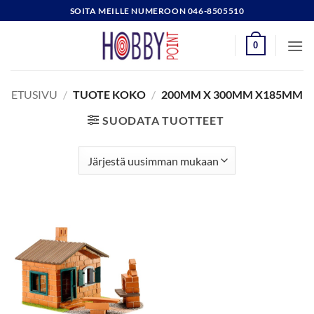
Skip
SOITA MEILLE NUMEROON 046-8505510
to
content
0
ETUSIVU
/
TUOTE KOKO
/
200MM X 300MM X185MM
SUODATA TUOTTEET