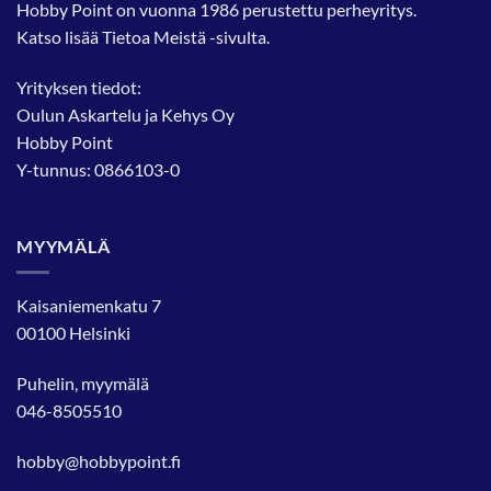
Hobby Point on vuonna 1986 perustettu perheyritys.
tuotteen
tuotteen
Katso lisää
Tietoa Meistä
-sivulta.
sivulla.
sivulla.
Yrityksen tiedot:
Oulun Askartelu ja Kehys Oy
Hobby Point
Y-tunnus: 0866103-0
MYYMÄLÄ
Kaisaniemenkatu 7
00100 Helsinki
Puhelin, myymälä
046-8505510
hobby@hobbypoint.fi