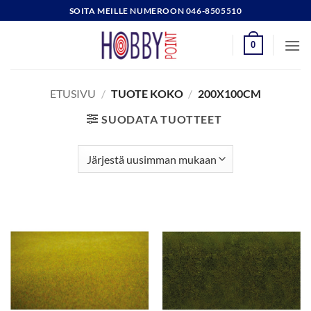
Skip
SOITA MEILLE NUMEROON 046-8505510
to
content
0
ETUSIVU
/
TUOTE KOKO
/
200X100CM
SUODATA TUOTTEET