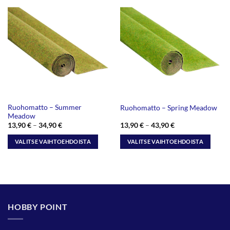
on
on
useampi
useampi
muunnelma.
muunnelma.
Voit
Voit
tehdä
tehdä
valinnat
valinnat
tuotteen
tuotteen
sivulla.
sivulla.
Ruohomatto – Summer
Ruohomatto – Spring Meadow
Meadow
Hintaluokka:
Hintaluokka:
13,90
€
–
34,90
€
13,90
€
–
43,90
€
13,90 €
13,90 €
-
-
VALITSE VAIHTOEHDOISTA
VALITSE VAIHTOEHDOISTA
34,90 €
43,90 €
Tällä
Tällä
tuotteella
tuotteella
on
on
useampi
useampi
muunnelma.
muunnelma.
HOBBY POINT
Voit
Voit
tehdä
tehdä
valinnat
valinnat