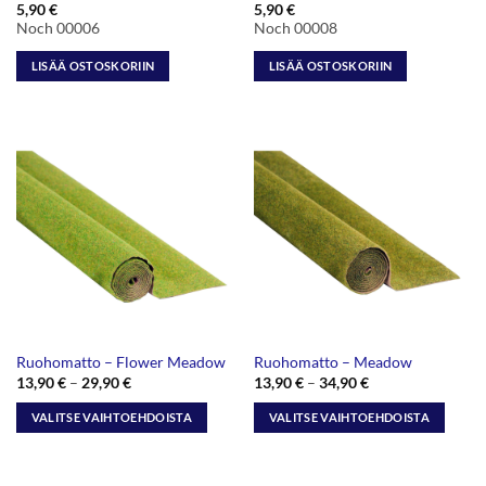
5,90
€
5,90
€
Noch 00006
Noch 00008
LISÄÄ OSTOSKORIIN
LISÄÄ OSTOSKORIIN
Ruohomatto – Flower Meadow
Ruohomatto – Meadow
Hintaluokka:
Hintaluokka:
13,90
€
–
29,90
€
13,90
€
–
34,90
€
13,90 €
13,90 €
-
-
VALITSE VAIHTOEHDOISTA
VALITSE VAIHTOEHDOISTA
29,90 €
34,90 €
Tällä
Tällä
tuotteella
tuotteella