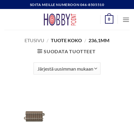
Skip
SOITA MEILLE NUMEROON 046-8505510
to
content
0
ETUSIVU
/
TUOTE KOKO
/
236,1MM
SUODATA TUOTTEET