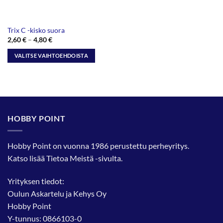
Trix C -kisko suora
Hintaluokka:
2,60
€
–
4,80
€
2,60 €
-
VALITSE VAIHTOEHDOISTA
4,80 €
Tällä
tuotteella
on
useampi
muunnelma.
HOBBY POINT
Voit
tehdä
valinnat
Hobby Point on vuonna 1986 perustettu perheyritys.
tuotteen
Katso lisää
Tietoa Meistä
-sivulta.
sivulla.
Yrityksen tiedot:
Oulun Askartelu ja Kehys Oy
Hobby Point
Y-tunnus: 0866103-0