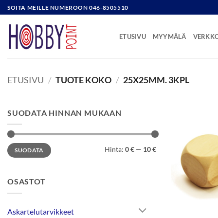
Skip
SOITA MEILLE NUMEROON 046-8505510
to
content
ETUSIVU
MYYMÄLÄ
VERKK
ETUSIVU
/
TUOTE KOKO
/
25X25MM. 3KPL
SUODATA HINNAN MUKAAN
Minimihinta
Maksimihinta
Hinta:
0 €
—
10 €
SUODATA
OSASTOT
Askartelutarvikkeet