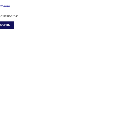
5x25mm
l 218483258
KORIIN