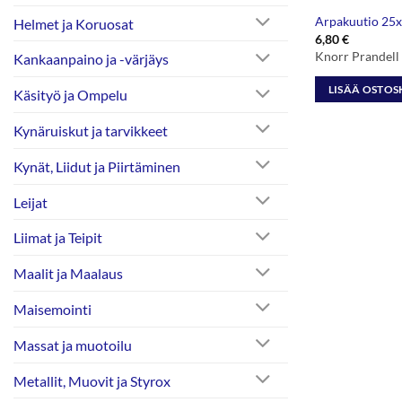
Arpakuutio 2
Helmet ja Koruosat
6,80
€
Knorr Prandel
Kankaanpaino ja -värjäys
LISÄÄ OSTOS
Käsityö ja Ompelu
Kynäruiskut ja tarvikkeet
Kynät, Liidut ja Piirtäminen
Leijat
Liimat ja Teipit
Maalit ja Maalaus
Maisemointi
Massat ja muotoilu
Metallit, Muovit ja Styrox