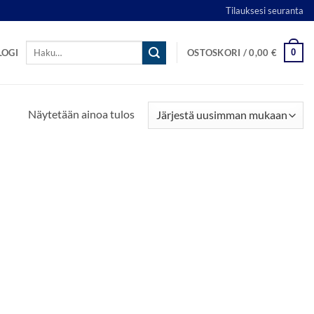
Tilauksesi seuranta
Etsi:
0
LOGI
OSTOSKORI /
0,00
€
Näytetään ainoa tulos