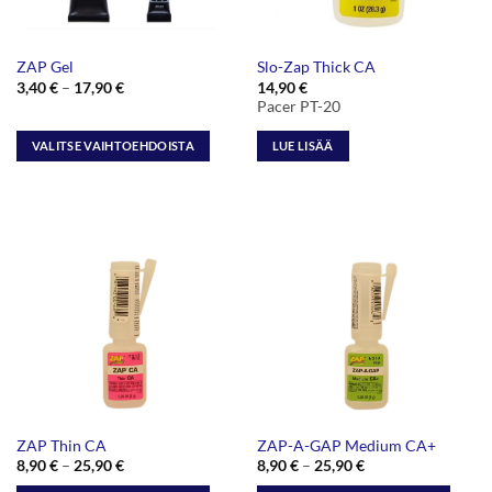
ZAP Gel
Slo-Zap Thick CA
Hintaluokka:
3,40
€
–
17,90
€
14,90
€
3,40 €
Pacer PT-20
-
17,90 €
VALITSE VAIHTOEHDOISTA
LUE LISÄÄ
Tällä
tuotteella
on
useampi
muunnelma.
Voit
tehdä
valinnat
tuotteen
sivulla.
ZAP Thin CA
ZAP-A-GAP Medium CA+
Hintaluokka:
Hintaluokka:
8,90
€
–
25,90
€
8,90
€
–
25,90
€
8,90 €
8,90 €