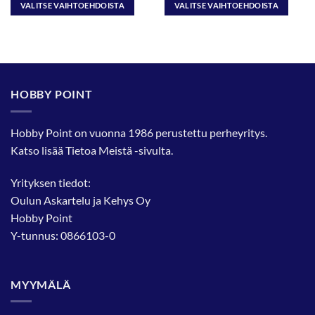
-
-
VALITSE VAIHTOEHDOISTA
VALITSE VAIHTOEHDOISTA
25,90 €
25,90 €
Tällä
Tällä
tuotteella
tuotteella
on
on
useampi
useampi
muunnelma.
muunnelma.
HOBBY POINT
Voit
Voit
tehdä
tehdä
valinnat
valinnat
Hobby Point on vuonna 1986 perustettu perheyritys.
tuotteen
tuotteen
Katso lisää
Tietoa Meistä
-sivulta.
sivulla.
sivulla.
Yrityksen tiedot:
Oulun Askartelu ja Kehys Oy
Hobby Point
Y-tunnus: 0866103-0
MYYMÄLÄ