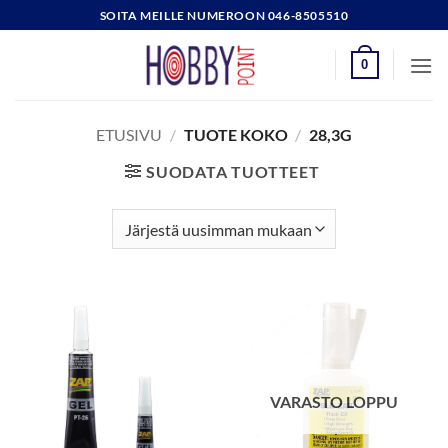
Skip
SOITA MEILLE NUMEROON 046-8505510
to
content
0
ETUSIVU
/
TUOTE KOKO
/
28,3G
SUODATA TUOTTEET
VARASTO LOPPU