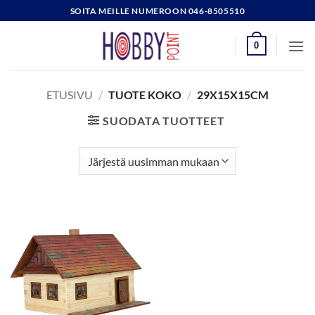
Skip
SOITA MEILLE NUMEROON 046-8505510
to
content
0
ETUSIVU
/
TUOTE KOKO
/
29X15X15CM
SUODATA TUOTTEET