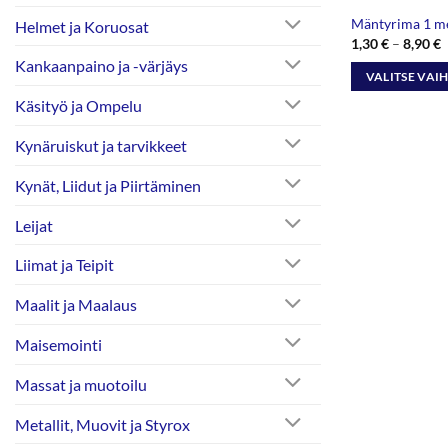
Mäntyrima 1 me
Helmet ja Koruosat
H
1,30
€
–
8,90
€
1
Kankaanpaino ja -värjäys
-
VALITSE VAI
8
Tällä
Käsityö ja Ompelu
tuotteella
Kynäruiskut ja tarvikkeet
on
useampi
Kynät, Liidut ja Piirtäminen
muunnelma.
Voit
Leijat
tehdä
valinnat
Liimat ja Teipit
tuotteen
Maalit ja Maalaus
sivulla.
Maisemointi
Massat ja muotoilu
Metallit, Muovit ja Styrox