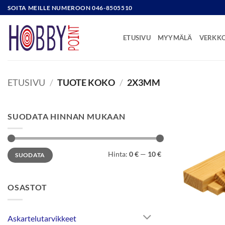
Skip
SOITA MEILLE NUMEROON 046-8505510
to
content
ETUSIVU
MYYMÄLÄ
VERKK
ETUSIVU
/
TUOTE KOKO
/
2X3MM
SUODATA HINNAN MUKAAN
Minimihinta
Maksimihinta
Hinta:
0 €
—
10 €
SUODATA
OSASTOT
Askartelutarvikkeet