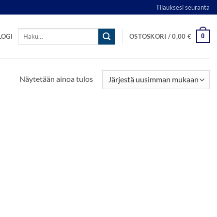
Tilauksesi seuranta
Etsi:
0
LOGI
OSTOSKORI /
0,00
€
Näytetään ainoa tulos