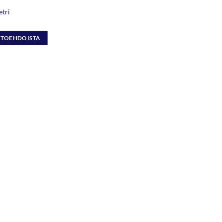
tri
intaluokka:
,30 €
HTOEHDOISTA
,90 €