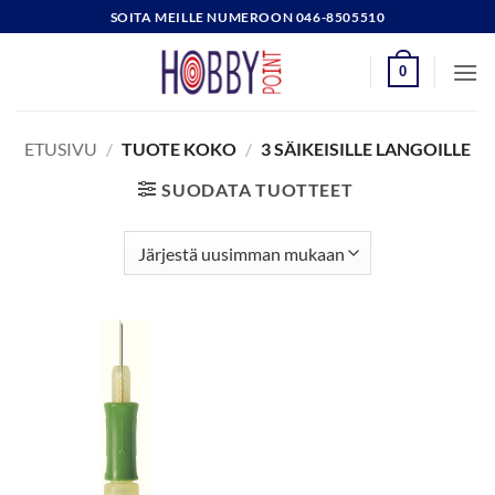
Skip
SOITA MEILLE NUMEROON 046-8505510
to
content
0
ETUSIVU
/
TUOTE KOKO
/
3 SÄIKEISILLE LANGOILLE
SUODATA TUOTTEET