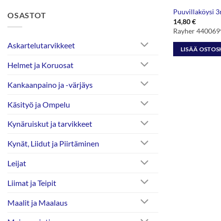
Puuvillaköysi 3
OSASTOT
14,80
€
Rayher 440069
Askartelutarvikkeet
LISÄÄ OSTOS
Helmet ja Koruosat
Kankaanpaino ja -värjäys
Käsityö ja Ompelu
Kynäruiskut ja tarvikkeet
Kynät, Liidut ja Piirtäminen
Leijat
Liimat ja Teipit
Maalit ja Maalaus