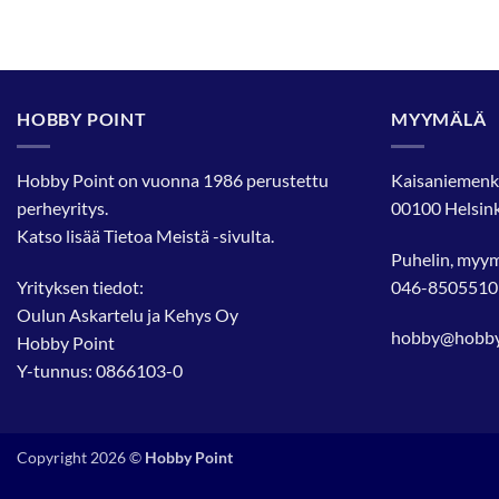
HOBBY POINT
MYYMÄLÄ
Hobby Point on vuonna 1986 perustettu
Kaisaniemenk
perheyritys.
00100 Helsink
Katso lisää
Tietoa Meistä
-sivulta.
Puhelin, myy
Yrityksen tiedot:
046-8505510
Oulun Askartelu ja Kehys Oy
hobby@hobbyp
Hobby Point
Y-tunnus: 0866103-0
Copyright 2026 ©
Hobby Point