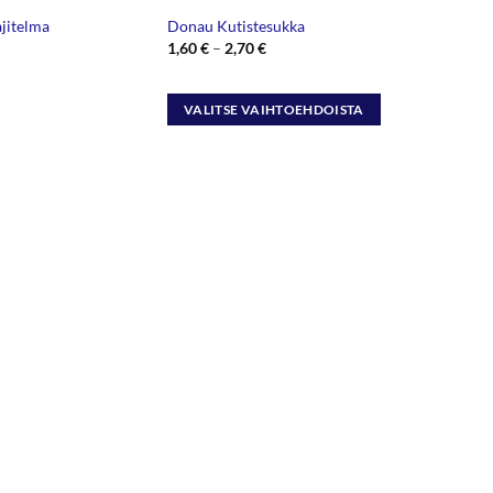
ajitelma
Donau Kutistesukka
Hintaluokka:
1,60
€
–
2,70
€
1,60 €
-
2,70 €
VALITSE VAIHTOEHDOISTA
Tällä
tuotteella
on
useampi
muunnelma.
Voit
tehdä
valinnat
tuotteen
sivulla.