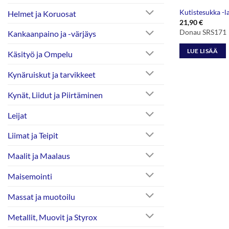
Kutistesukka -l
Helmet ja Koruosat
21,90
€
Donau SRS171
Kankaanpaino ja -värjäys
LUE LISÄÄ
Käsityö ja Ompelu
Kynäruiskut ja tarvikkeet
Kynät, Liidut ja Piirtäminen
Leijat
Liimat ja Teipit
Maalit ja Maalaus
Maisemointi
Massat ja muotoilu
Metallit, Muovit ja Styrox