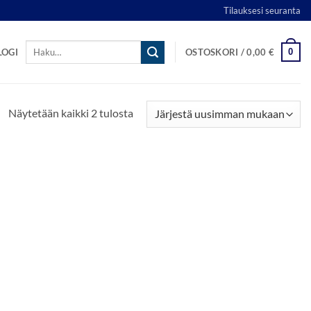
Tilauksesi seuranta
Etsi:
0
LOGI
OSTOSKORI /
0,00
€
Sorted
Näytetään kaikki 2 tulosta
by
latest