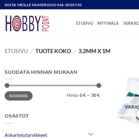
Skip
SOITA MEILLE NUMEROON 046-8505510
to
content
ETUSIVU
MYYMÄLÄ
VERKK
ETUSIVU
/
TUOTE KOKO
/
3,2MM X 1M
SUODATA HINNAN MUKAAN
Minimihinta
Maksimihinta
Hinta:
0 €
—
30 €
SUODATA
VARA
OSASTOT
Askartelutarvikkeet