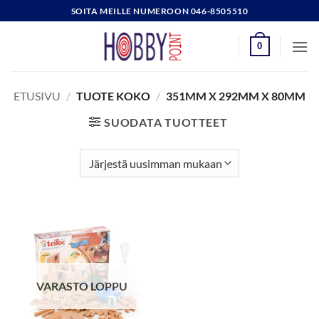
Skip
SOITA MEILLE NUMEROON 046-8505510
to
content
0
ETUSIVU
/
TUOTE KOKO
/
351MM X 292MM X 80MM
SUODATA TUOTTEET
VARASTO LOPPU