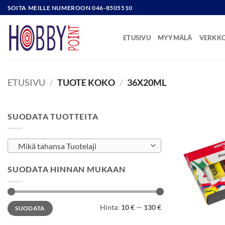
Skip
SOITA MEILLE NUMEROON 046-8505510
to
content
ETUSIVU
MYYMÄLÄ
VERKK
ETUSIVU
/
TUOTE KOKO
/
36X20ML
SUODATA TUOTTEITA
Mikä tahansa Tuotelaji
SUODATA HINNAN MUKAAN
Minimihinta
Maksimihinta
Hinta:
10 €
—
130 €
SUODATA