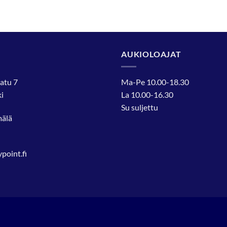
AUKIOLOAJAT
atu 7
Ma-Pe 10.00-18.30
i
La 10.00-16.30
Su suljettu
mälä
oint.fi