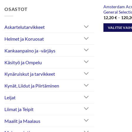
Amsterdam Acry
OSASTOT
General Selecti
12,20
€
–
120,
Askartelutarvikkeet
VALITSE VAI
Tällä
Helmet ja Koruosat
tuotteella
on
Kankaanpaino ja -värjäys
useampi
Käsityö ja Ompelu
muunnelma.
Voit
Kynäruiskut ja tarvikkeet
tehdä
valinnat
Kynät, Liidut ja Piirtäminen
tuotteen
sivulla.
Leijat
Liimat ja Teipit
Maalit ja Maalaus