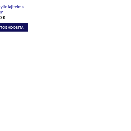
lic lajitelma –
on
Hintaluokka:
20
€
12,20 €
-
HTOEHDOISTA
120,20 €