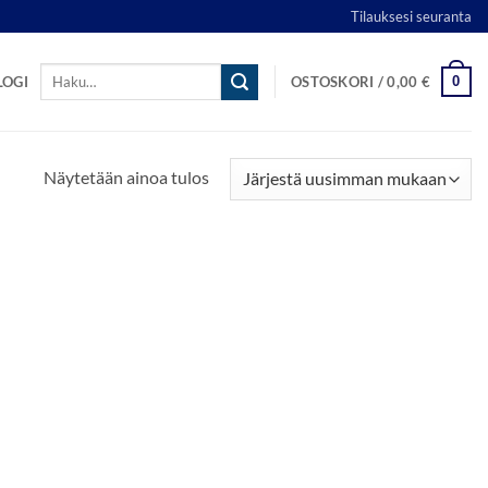
Tilauksesi seuranta
Etsi:
0
LOGI
OSTOSKORI /
0,00
€
Näytetään ainoa tulos