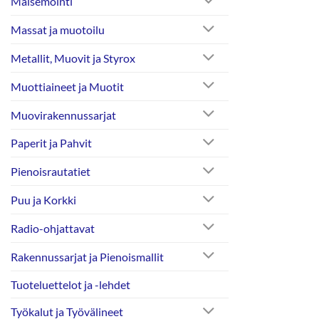
Maisemointi
Massat ja muotoilu
Metallit, Muovit ja Styrox
Muottiaineet ja Muotit
Muovirakennussarjat
Paperit ja Pahvit
Pienoisrautatiet
Puu ja Korkki
Radio-ohjattavat
Rakennussarjat ja Pienoismallit
Tuoteluettelot ja -lehdet
Työkalut ja Työvälineet