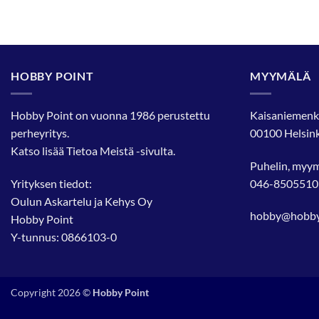
HOBBY POINT
MYYMÄLÄ
Hobby Point on vuonna 1986 perustettu
Kaisaniemenk
perheyritys.
00100 Helsink
Katso lisää
Tietoa Meistä
-sivulta.
Puhelin, myy
Yrityksen tiedot:
046-8505510
Oulun Askartelu ja Kehys Oy
hobby@hobbyp
Hobby Point
Y-tunnus: 0866103-0
Copyright 2026 ©
Hobby Point