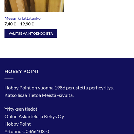
Messinki lattatanko
Hintaluokka:
7,40
€
–
19,90
€
7,40 €
-
VALITSE VAIHTOEHDOISTA
19,90 €
Tällä
tuotteella
on
useampi
muunnelma.
HOBBY POINT
Voit
tehdä
valinnat
Hobby Point on vuonna 1986 perustettu perheyritys.
tuotteen
Katso lisää
Tietoa Meistä
-sivulta.
sivulla.
Yrityksen tiedot:
Oulun Askartelu ja Kehys Oy
Hobby Point
Y-tunnus: 0866103-0