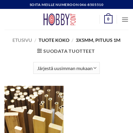
Skip
SOITA MEILLE NUMEROON 046-8505510
to
content
0
ETUSIVU
/
TUOTE KOKO
/
3X5MM, PITUUS 1M
SUODATA TUOTTEET