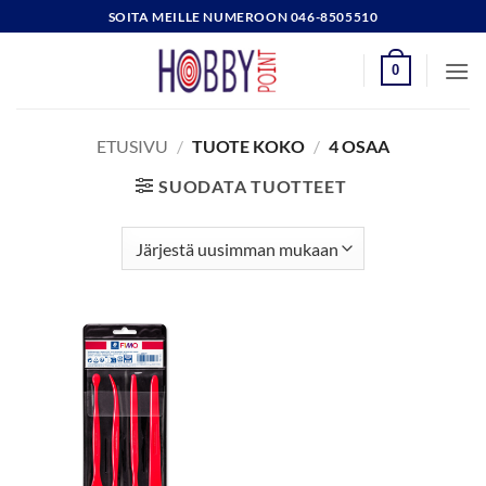
Skip
SOITA MEILLE NUMEROON 046-8505510
to
content
0
ETUSIVU
/
TUOTE KOKO
/
4 OSAA
SUODATA TUOTTEET