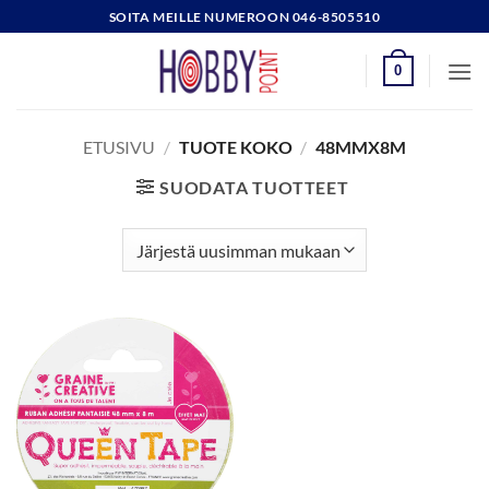
Skip
SOITA MEILLE NUMEROON 046-8505510
to
content
0
ETUSIVU
/
TUOTE KOKO
/
48MMX8M
SUODATA TUOTTEET