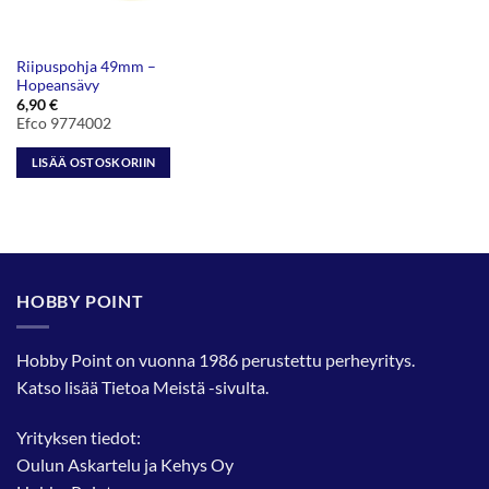
Riipuspohja 49mm –
Hopeansävy
6,90
€
Efco 9774002
LISÄÄ OSTOSKORIIN
HOBBY POINT
Hobby Point on vuonna 1986 perustettu perheyritys.
Katso lisää
Tietoa Meistä
-sivulta.
Yrityksen tiedot:
Oulun Askartelu ja Kehys Oy