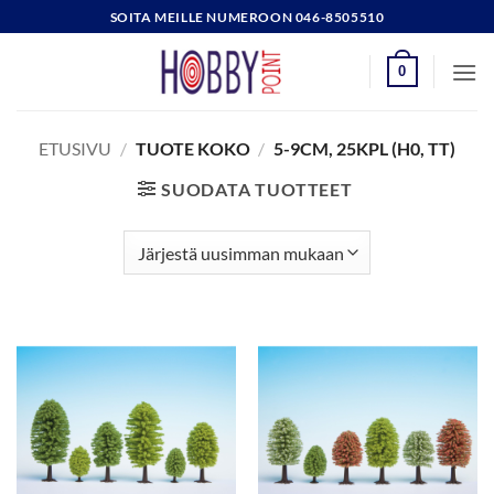
Skip
SOITA MEILLE NUMEROON 046-8505510
to
content
0
ETUSIVU
/
TUOTE KOKO
/
5-9CM, 25KPL (H0, TT)
SUODATA TUOTTEET