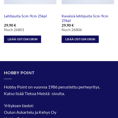
Keväisiä lehtipuita 5cm-9cm
Lehtipuita 5cm-9cm 25kpl
25kpl
29,90
€
29,90
€
Noch 26801
Noch 26806
LISÄÄ OSTOSKORIIN
LISÄÄ OSTOSKORIIN
HOBBY POINT
Hobby Point on vuonna 1986 perustettu perheyritys.
Katso lisää
Tietoa Meistä
-sivulta.
Yrityksen tiedot:
Oulun Askartelu ja Kehys Oy