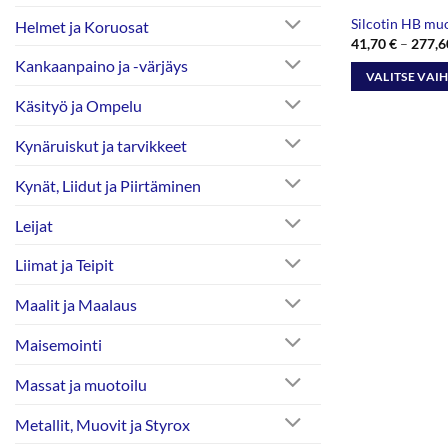
Silcotin HB muo
Helmet ja Koruosat
41,70
€
–
277,
Kankaanpaino ja -värjäys
VALITSE VAI
Tällä
Käsityö ja Ompelu
tuotteella
Kynäruiskut ja tarvikkeet
on
useampi
Kynät, Liidut ja Piirtäminen
muunnelma.
Voit
Leijat
tehdä
valinnat
Liimat ja Teipit
tuotteen
Maalit ja Maalaus
sivulla.
Maisemointi
Massat ja muotoilu
Metallit, Muovit ja Styrox