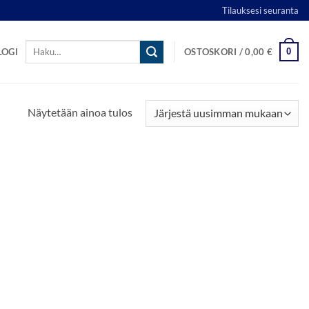
Tilauksesi seuranta
Etsi:
0
LOGI
OSTOSKORI /
0,00
€
Näytetään ainoa tulos