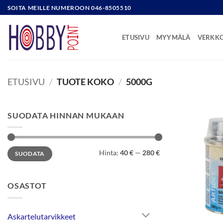
Skip
SOITA MEILLE NUMEROON 046-8505510
to
content
ETUSIVU
MYYMÄLÄ
VERKK
ETUSIVU
/
TUOTE KOKO
/
5000G
SUODATA HINNAN MUKAAN
Minimihinta
Maksimihinta
Hinta:
40 €
—
280 €
SUODATA
OSASTOT
Askartelutarvikkeet