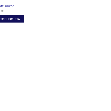
ttisilikoni
Hintaluokka:
60
€
41,70 €
-
HTOEHDOISTA
277,60 €