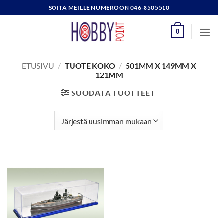
Skip
SOITA MEILLE NUMEROON 046-8505510
to
content
0
ETUSIVU
/
TUOTE KOKO
/
501MM X 149MM X
121MM
SUODATA TUOTTEET