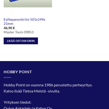
Esillepanovitriini 501x149x
21mm
46,90
€
Master Tools 09853
LISÄÄ OSTOSKORIIN
HOBBY POINT
Hobby Point on vuonna 1986 perustettu perheyritys.
Katso lisää
Tietoa Meistä
-sivulta.
Yrityksen tiedot:
Oulun Askartelu ja Kehys Oy