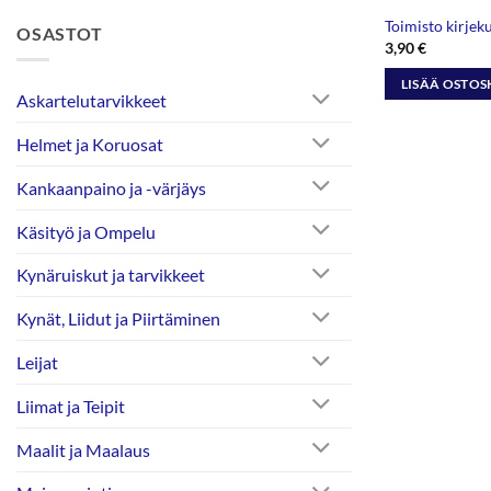
Toimisto kirjek
OSASTOT
3,90
€
LISÄÄ OSTOS
Askartelutarvikkeet
Helmet ja Koruosat
Kankaanpaino ja -värjäys
Käsityö ja Ompelu
Kynäruiskut ja tarvikkeet
Kynät, Liidut ja Piirtäminen
Leijat
Liimat ja Teipit
Maalit ja Maalaus