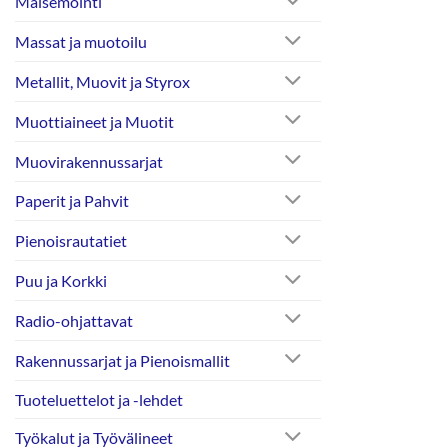
Maisemointi
Massat ja muotoilu
Metallit, Muovit ja Styrox
Muottiaineet ja Muotit
Muovirakennussarjat
Paperit ja Pahvit
Pienoisrautatiet
Puu ja Korkki
Radio-ohjattavat
Rakennussarjat ja Pienoismallit
Tuoteluettelot ja -lehdet
Työkalut ja Työvälineet