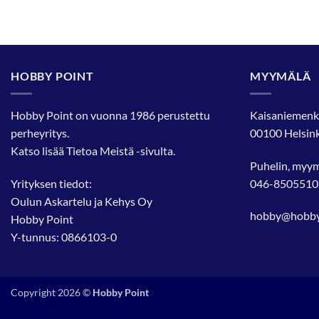
HOBBY POINT
MYYMÄLÄ
Hobby Point on vuonna 1986 perustettu
Kaisaniemenk
perheyritys.
00100 Helsink
Katso lisää
Tietoa Meistä
-sivulta.
Puhelin, myy
Yrityksen tiedot:
046-8505510
Oulun Askartelu ja Kehys Oy
hobby@hobbyp
Hobby Point
Y-tunnus: 0866103-0
Copyright 2026 ©
Hobby Point