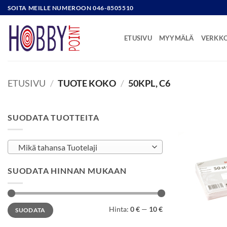
Skip
SOITA MEILLE NUMEROON 046-8505510
to
content
ETUSIVU
MYYMÄLÄ
VERKK
ETUSIVU
/
TUOTE KOKO
/
50KPL, C6
SUODATA TUOTTEITA
Mikä tahansa Tuotelaji
SUODATA HINNAN MUKAAN
Minimihinta
Maksimihinta
Hinta:
0 €
—
10 €
SUODATA