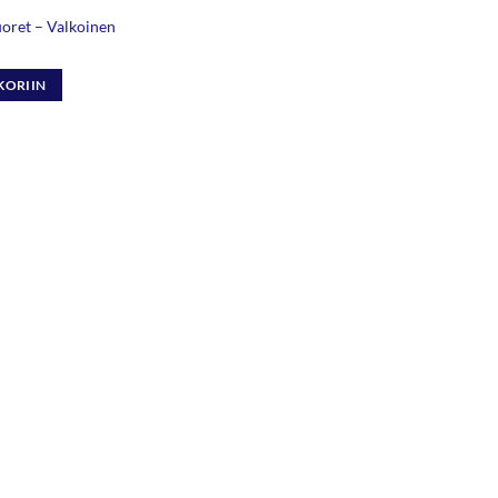
uoret – Valkoinen
KORIIN