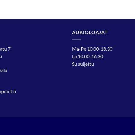
AUKIOLOAJAT
atu 7
Ma-Pe 10.00-18.30
i
La 10.00-16.30
Su suljettu
mälä
oint.fi