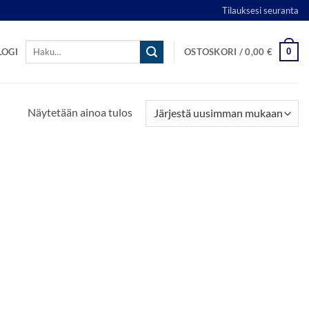
Tilauksesi seuranta
Etsi:
0
LOGI
OSTOSKORI /
0,00
€
Näytetään ainoa tulos