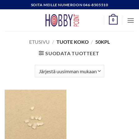
Skip
SOITA MEILLE NUMEROON 046-8505510
to
content
0
ETUSIVU
/
TUOTE KOKO
/
50KPL
SUODATA TUOTTEET