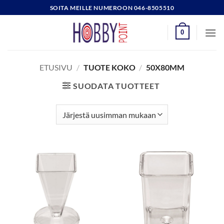
Skip
SOITA MEILLE NUMEROON 046-8505510
to
content
0
ETUSIVU
/
TUOTE KOKO
/
50X80MM
SUODATA TUOTTEET