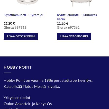
Kynttilämuotti – Kulmikas
Kynttilämuotti – Pyramidi
lieriö
11,20
€
11,20
€
Glorex 697363
Glorex 697362
LISÄÄ OSTOSKORIIN
LISÄÄ OSTOSKORIIN
HOBBY POINT
Hobby Point on vuonna 1986 perustettu perheyritys.
Katso lisää
Tietoa Meistä
-sivulta.
Yrityksen tiedot:
Oulun Askartelu ja Kehys Oy