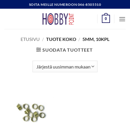
Skip
SOITA MEILLE NUMEROON 046-8505510
to
content
0
ETUSIVU
/
TUOTE KOKO
/
5MM, 10KPL
SUODATA TUOTTEET