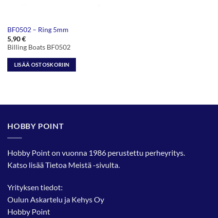
BF0502 – Ring 5mm
5,90
€
Billing Boats BF0502
LISÄÄ OSTOSKORIIN
HOBBY POINT
Hobby Point on vuonna 1986 perustettu perheyritys.
Katso lisää
Tietoa Meistä
-sivulta.
Yrityksen tiedot:
Oulun Askartelu ja Kehys Oy
Hobby Point