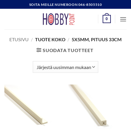
Skip
SOITA MEILLE NUMEROON 046-8505510
to
content
0
ETUSIVU
/
TUOTE KOKO
/
5X5MM, PITUUS 33CM
SUODATA TUOTTEET