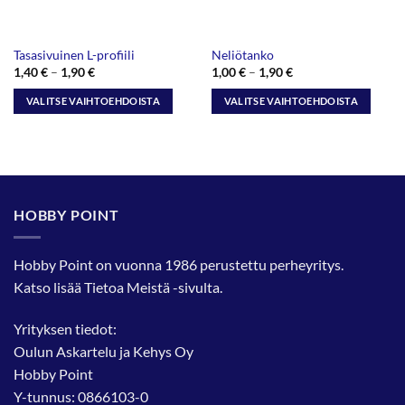
Tasasivuinen L-profiili
Neliötanko
Hintaluokka:
Hintaluokka:
1,40
€
–
1,90
€
1,00
€
–
1,90
€
1,40 €
1,00 €
-
-
VALITSE VAIHTOEHDOISTA
VALITSE VAIHTOEHDOISTA
1,90 €
1,90 €
Tällä
Tällä
tuotteella
tuotteella
on
on
useampi
useampi
muunnelma.
muunnelma.
HOBBY POINT
Voit
Voit
tehdä
tehdä
valinnat
valinnat
Hobby Point on vuonna 1986 perustettu perheyritys.
tuotteen
tuotteen
Katso lisää
Tietoa Meistä
-sivulta.
sivulla.
sivulla.
Yrityksen tiedot:
Oulun Askartelu ja Kehys Oy
Hobby Point
Y-tunnus: 0866103-0