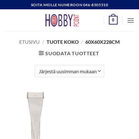
Skip
SOITA MEILLE NUMEROON 046-8505510
to
content
0
ETUSIVU
/
TUOTE KOKO
/
60X60X228CM
SUODATA TUOTTEET