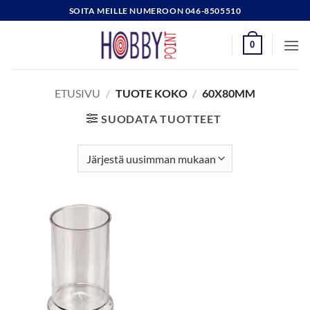
Skip
SOITA MEILLE NUMEROON 046-8505510
to
content
0
ETUSIVU
/
TUOTE KOKO
/
60X80MM
SUODATA TUOTTEET