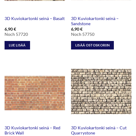
3D Kuviokartonki seinä –
3D Kuviokartonki seinä – Basalt
Sandstone
6,90
€
6,90
€
Noch 57720
Noch 57750
LUE LISÄÄ
LISÄÄ OSTOSKORIIN
3D Kuviokartonki seinä – Red
3D Kuviokartonki seinä – Cut
Brick Wall
Quarrystone