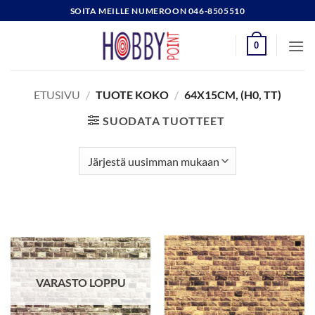
Skip
SOITA MEILLE NUMEROON 046-8505510
to
content
0
ETUSIVU
/
TUOTE KOKO
/
64X15CM, (H0, TT)
SUODATA TUOTTEET
VARASTO LOPPU