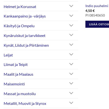
Indio puuhelm
Helmet ja Koruosat
4,50
€
PI 08540650
Kankaanpaino ja -värjäys
LISÄÄ OSTOS
Käsityö ja Ompelu
Kynäruiskut ja tarvikkeet
Kynät, Liidut ja Piirtäminen
Leijat
Liimat ja Teipit
Maalit ja Maalaus
Maisemointi
Massat ja muotoilu
Metallit, Muovit ja Styrox