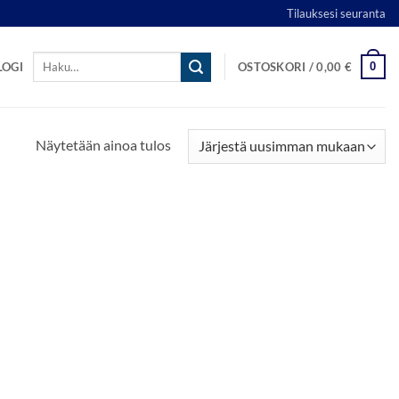
Tilauksesi seuranta
Etsi:
0
LOGI
OSTOSKORI /
0,00
€
Näytetään ainoa tulos