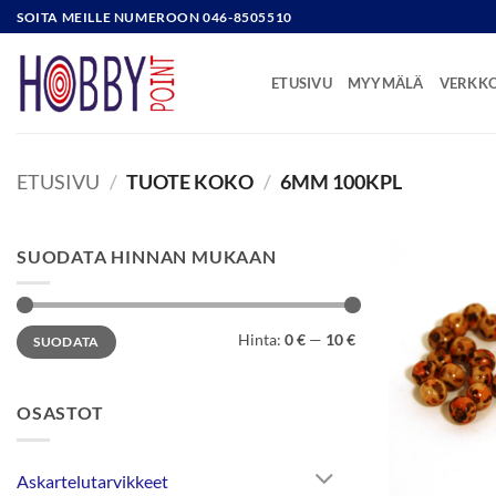
Skip
SOITA MEILLE NUMEROON 046-8505510
to
content
ETUSIVU
MYYMÄLÄ
VERKK
ETUSIVU
/
TUOTE KOKO
/
6MM 100KPL
SUODATA HINNAN MUKAAN
Minimihinta
Maksimihinta
Hinta:
0 €
—
10 €
SUODATA
OSASTOT
Askartelutarvikkeet