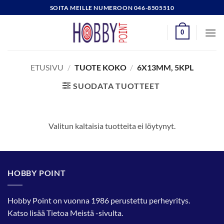
Skip
SOITA MEILLE NUMEROON 046-8505510
to
content
0
ETUSIVU
/
TUOTE KOKO
/
6X13MM, 5KPL
SUODATA TUOTTEET
Valitun kaltaisia tuotteita ei löytynyt.
HOBBY POINT
Hobby Point on vuonna 1986 perustettu perheyritys.
Katso lisää
Tietoa Meistä
-sivulta.