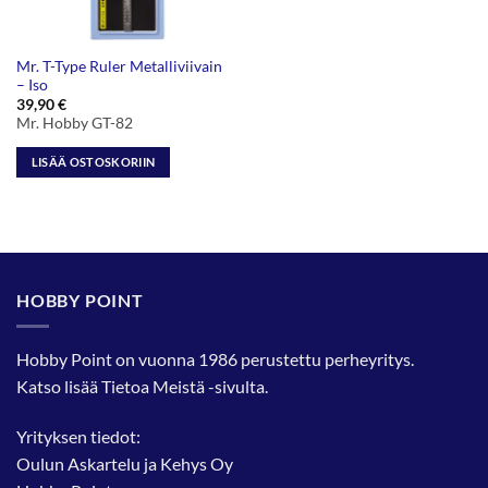
Mr. T-Type Ruler Metalliviivain
– Iso
39,90
€
Mr. Hobby GT-82
LISÄÄ OSTOSKORIIN
HOBBY POINT
Hobby Point on vuonna 1986 perustettu perheyritys.
Katso lisää
Tietoa Meistä
-sivulta.
Yrityksen tiedot:
Oulun Askartelu ja Kehys Oy