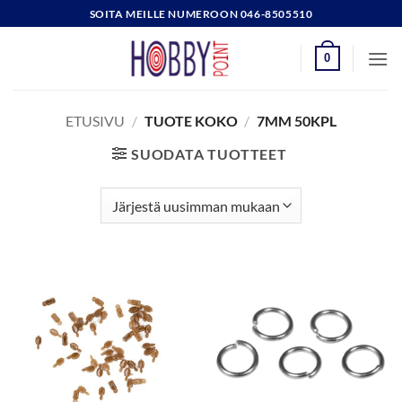
Skip
SOITA MEILLE NUMEROON 046-8505510
to
content
0
ETUSIVU
/
TUOTE KOKO
/
7MM 50KPL
SUODATA TUOTTEET