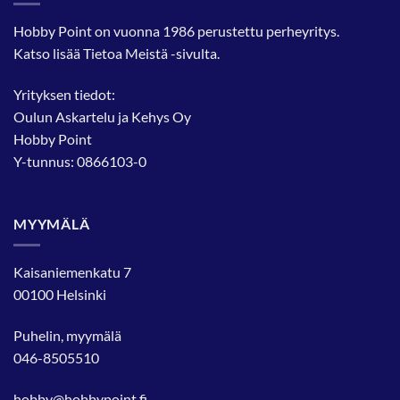
Hobby Point on vuonna 1986 perustettu perheyritys.
Katso lisää
Tietoa Meistä
-sivulta.
Yrityksen tiedot:
Oulun Askartelu ja Kehys Oy
Hobby Point
Y-tunnus: 0866103-0
MYYMÄLÄ
Kaisaniemenkatu 7
00100 Helsinki
Puhelin, myymälä
046-8505510
hobby@hobbypoint.fi