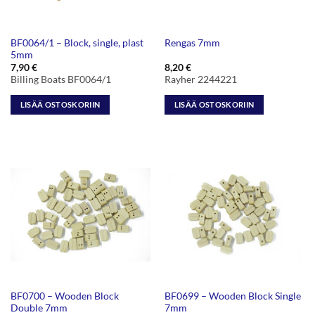
BF0064/1 – Block, single, plast
Rengas 7mm
5mm
7,90
€
8,20
€
Billing Boats BF0064/1
Rayher 2244221
LISÄÄ OSTOSKORIIN
LISÄÄ OSTOSKORIIN
BF0700 – Wooden Block
BF0699 – Wooden Block Single
Double 7mm
7mm