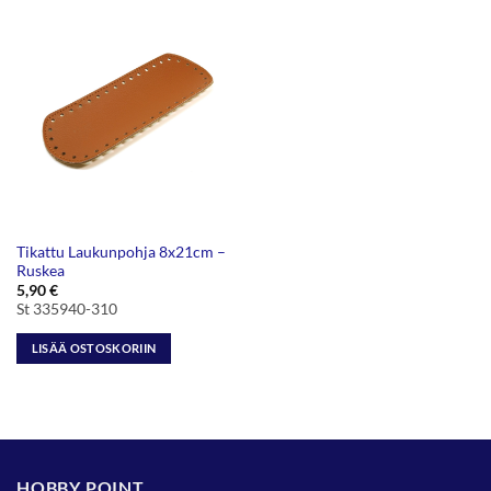
Tikattu Laukunpohja 8x21cm –
Ruskea
5,90
€
St 335940-310
LISÄÄ OSTOSKORIIN
HOBBY POINT