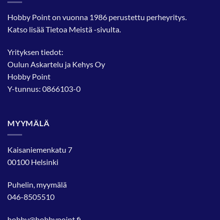
Hobby Point on vuonna 1986 perustettu perheyritys.
Katso lisää
Tietoa Meistä
-sivulta.
Yrityksen tiedot:
Oulun Askartelu ja Kehys Oy
Hobby Point
Y-tunnus: 0866103-0
MYYMÄLÄ
Kaisaniemenkatu 7
00100 Helsinki
Puhelin, myymälä
046-8505510
hobby@hobbypoint.fi