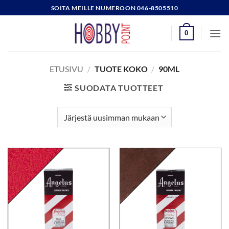
Skip
SOITA MEILLE NUMEROON 046-8505510
to
content
0
ETUSIVU
/
TUOTE KOKO
/
90ML
SUODATA TUOTTEET